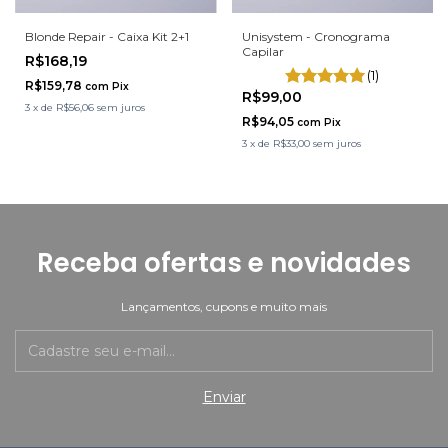
Blonde Repair - Caixa Kit 2+1
Unisystem - Cronograma
Capilar
R$168,19
(1)
R$159,78
com
Pix
R$99,00
3
x
de
R$56,06
sem juros
R$94,05
com
Pix
3
x
de
R$33,00
sem juros
Receba ofertas e novidades
Lançamentos, cupons e muito mais