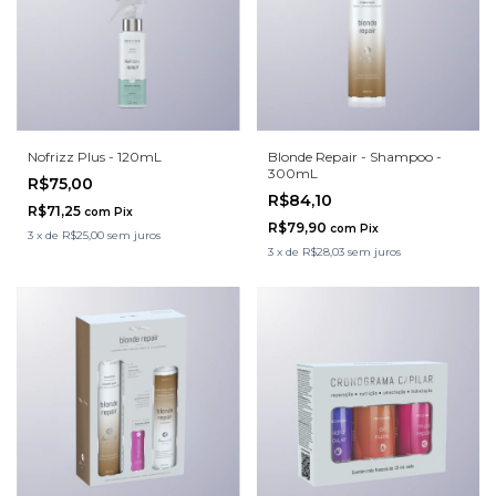
Nofrizz Plus - 120mL
Blonde Repair - Shampoo -
300mL
R$75,00
R$84,10
R$71,25
com
Pix
R$79,90
com
Pix
3
x
de
R$25,00
sem juros
3
x
de
R$28,03
sem juros